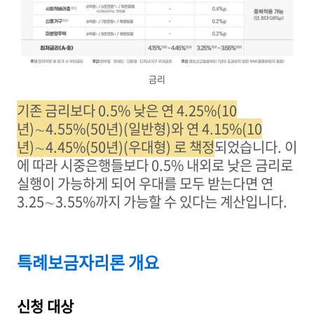
금리
기존 금리보다 0.5% 낮은 연 4.25%(10
년)∼4.55%(50년)(일반형)와 연 4.15%(10
년)∼4.45%(50년)(우대형)
로 책정
되었습니다
.
이
에 따라 시중은행들보다
0.5%
내외로 낮은 금리로
실행이 가능하게 되어
우대
를 모두 받는다면 연
3.25
∼
3.55%
까지 가능할 수 있다는 계산입니다
.
특례보금자리론 개요
신청 대상