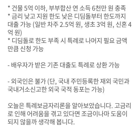
*
건물
5
억 이하
,
부부합산 연 소득
6
천만 원 충족
*
금리 낮고 지원 한도 낮은 디딤돌부터 한도까지
대출 가능
(
일반 차주
2.5
억 원
,
생초
3
억 원
,
신혼
4
억 원
)
*
디딤돌로 한도 부족 시 특례로 나머지 필요 금액
만큼 신청 가능
-
배우자가 받은 기존 대출도 특례로 상환 가능
-
외국인은
불가
(
단
,
국내 주민등록한 재외 국민
과
국내거소신고한 외국 국적 동포
는 가능
)
오늘은 특례보금자리론을 알아보았습니다
.
고금리
로 인해 어려움을 겪고 있다면 조금이나마 도움이
되지 않을까 생각해 봅니다
.