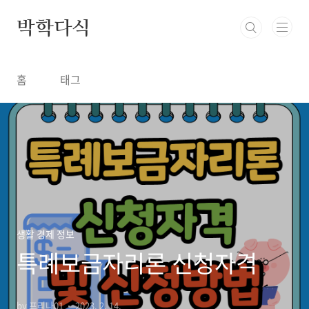
본문 바로가기
박학다식
홈
태그
생활 경제 정보
특례보금자리론 신청자격
by 프리나01
2023. 2. 14.