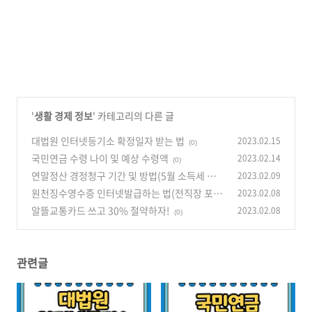
'
생활 경제 정보
' 카테고리의 다른 글
대법원 인터넷등기소 확정일자 받는 법
2023.02.15
(0)
국민연금 수령 나이 및 예상 수령액
2023.02.14
(0)
연말정산 경정청구 기간 및 방법(5월 소득세 신
2023.02.09
고)
원천징수영수증 인터넷발급하는 법(전직장 포
2023.02.08
(0)
함)
알뜰교통카드 쓰고 30% 절약하자!
2023.02.08
(0)
(0)
관련글