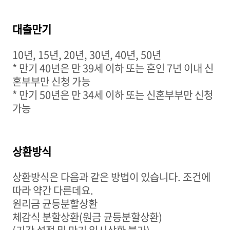
대출만기
10
년
, 15
년
, 20
년
, 30
년
, 40
년
, 50
년
*
만기
40
년은
만
39
세 이하
또는 혼인
7
년 이내 신
혼부부만 신청 가능
*
만기
50
년은
만
34
세 이하
또는 신혼부부만 신청
가능
상환방식
상환방식은 다음과 같은 방법이 있습니다
.
조건에
따라 약간 다른데요
.
원리금 균등분할상환
체감식 분할상환
(
원금 균등분할상환
)