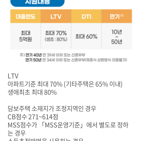
LTV
아파트기준 최대
70% (
기타주택은
65%
이내
)
생애최초 최대
80%
담보주택 소재지가 조정지역인 경우
CB
점수
271~614
점
MSS
점수가
「
MSS
운영기준
」
에서 별도로 정하
는 경우