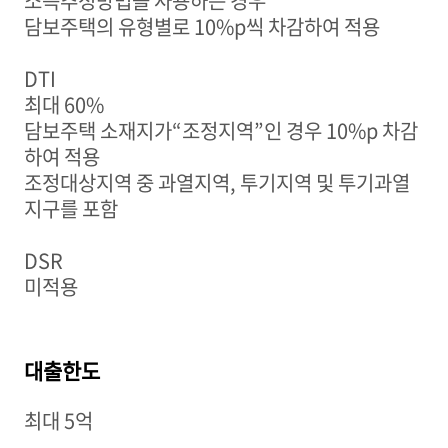
소득추정방법을 사용하는 경우
담보주택의 유형별로
10%p
씩 차감하여 적용
DTI
최대
60%
담보주택 소재지가
“
조정지역
”
인 경우
10%p
차감
하여 적용
조정대상지역 중 과열지역
,
투기지역 및 투기과열
지구를 포함
DSR
미적용
대출한도
최대
5
억