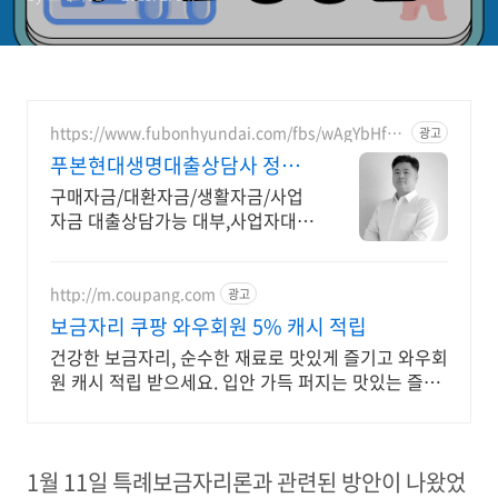
https://www.fubonhyundai.com/fbs/wAgYbHfR
광고
WZ
푸본현대생명대출상담사 정종
욱
구매자금/대환자금/생활자금/사업
자금 대출상담가능 대부,사업자대출
대환 상담가능
http://m.coupang.com
광고
보금자리 쿠팡 와우회원 5% 캐시 적립
건강한 보금자리, 순수한 재료로 맛있게 즐기고 와우회
원 캐시 적립 받으세요. 입안 가득 퍼지는 맛있는 즐거
움! 쿠팡에서 다양한 풍미의 스프레드를 찾아보세요.
1
월
11
일 특례보금자리론과 관련된 방안이 나왔었