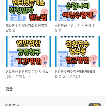
대법원 인터넷등기소 확정일자
국민연금 수령 나이 및 예상 수
받는 법
령액
연말정산 경정청구 기간 및 방법
원천징수영수증 인터넷발급하
(5월 소득세 신고)
는 법(전직장 포함)
댓글
박학다식