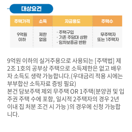
9
억원 이하의 실거주용으로 사용되는
[
주택법
]
제
2
조
1
호의 공부상 주택으로 소득제한은 없고 배우
자 소득도 생략 가능합니다
.(
우대금리 적용 시에는
부부합산 소득자료 증빙 필요
)
본건 담보주택 제외 무주택
OR 1
주택
(
분양권 및 입
주권 주택 수에 포함
,
일시적
2
주택자의 경우
2
년
이내 집 처분 조건 시
가능
)
의 경우에 신청 가능합
니다
.