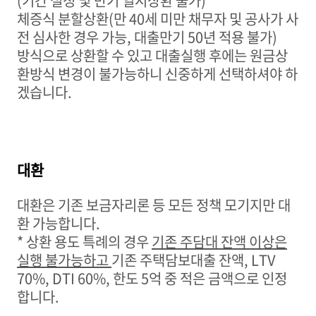
(
기간 설정 및 만기 일시상환 불가
)
체증식 분할상환
(
만
40
세 미만 채무자 및 공사가 사
전 심사한 경우 가능
,
대출만기
50
년 적용 불가
)
방식으로 상환할 수 있고 대출실행 후에는 원금상
환방식 변경이 불가능하니 신중하게 선택하셔야 하
겠습니다
.
대환
대환은 기존 보금자리론 등 모든 정책 모기지만 대
환 가능합니다
.
*
상환 용도 특례
의 경우
기존 주담대 잔액 이상은
실행
불가능하고
기존 주택담보대출 잔액
, LTV
70%, DTI 60%,
한도
5
억 중 적
은 금액으로
인정
합니다
.